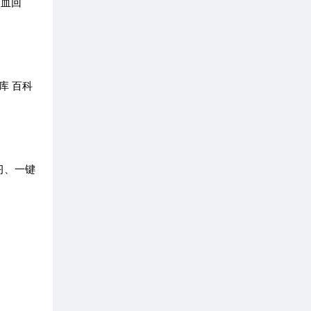
回血回
库 百科
习、一键