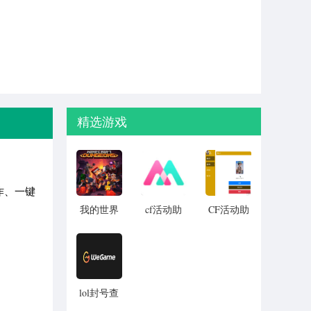
精选游戏
作、一键
我的世界
cf活动助
CF活动助
病毒模组
手一键领
手1.61 正
MOD
取电脑版
式版2023
（亲测可
正式版
用）
lol封号查
询工具下