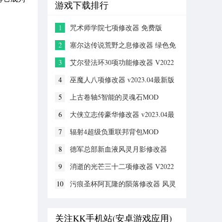
游戏下载排行
1
咒术师学院七项修改器 免费版
2
塞尔达传说荒野之息修改器 绿色免
安装版
3
艾尔登法环30项功能修改器 V2022
全新版
4
巫魔人八项修改器 v2023.04最新版
5
上古卷轴5智能的灵魂石MOD
6
大侠立志传豪华修改器 v2023.04最
新版
7
辐射4超级负重联邦背包MOD
8
德军总部新血液风灵月影修改器
v1.0-v1.0.5
9
消逝的光芒三十二项修改器 V2022
全新版
10
污痕圣杯阿瓦隆的陨落修改器 风灵
月影版
关注KK手机站(安卓游戏应用)