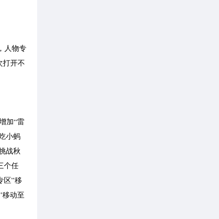
动，人物专
次打开不
增加“雷
贪吃小蚂
“挑战秋
三个任
专区”移
”移动至