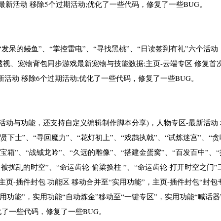
-最新活动 移除5个过期活动;优化了一些代码，修复了一些BUG。
、“发呆的鳗鱼”、“掌控雷电”、“寻找黑桃”、“日读签到有礼”六个活
K透视、宠物背包同步游戏最新宠物与技能数据;主页-云端专区 修复首
活动 移除6个过期活动;优化了一些代码，修复了一些BUG。
种活动与功能，还支持自定义编辑制作脚本分享)，人物专区-最新活动 
礼贤下士”、“寻回魔力”、“花灯初上”、“戏鹊执戟”、“试炼迷宫”、“
生宝箱”、“战钺龙吟”、“久远的雕像”、“搭建金蛋窝”、“百发百中”、
被扰乱的时空”、“命运齿轮-偷梁换柱 ”、“命运齿轮-打开时空之门”
页-插件封包 功能区 移动合并至“实用功能”，主页-插件封包“封包
实用功能”，实用功能“自动炼金”移动至“一键专区”，实用功能“喊话器
化了一些代码，修复了一些BUG。