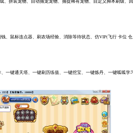
速成、拼装宠物、自动捕宠宠物、捕捉稀有宠物、自定义脚本刷级、
、鼠标连点器、刷农场经验、消除等待状态、仿VIP(飞行 卡位 仓
作、一键通天塔、一键刷历练值、一键挖宝、一键炼丹、一键呱呱学