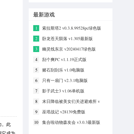
载WG封
号查询工
最新游戏
具下载
1
索拉斯塔2 v0.3.8.99528pc绿色版
2
卧龙苍天陨落 v1.305最新版
3
幽灵线东京 v20240417绿色版
4
刮个爽PC v1.1.19正式版
5
赌石刮刮乐 v1.0电脑版
6
只有一扇门 v2.3.1电脑版
7
影子武士3 v1.06单机版
8
末日降临被美女们关进避难所 v
23638499免费版
9
巫塔战记 v28139免费版
10
集合啦动物森友会 v3.0.3最新版
力。此
得它成为