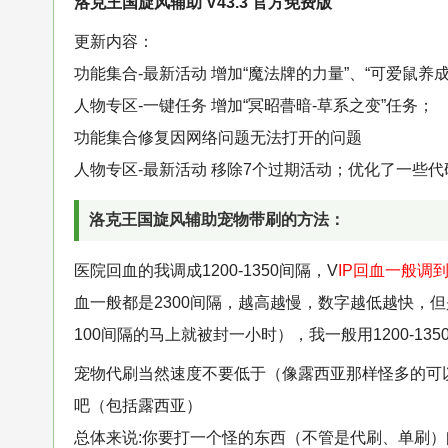
洛克王国旋风辅助 V43.3 官方免费版
更新内容：
功能集合-最新活动 增加“魔法牌的力量”、“可爱鼠养成
人物专区-一键任务 增加“冥昭瞢暗-草系之变”任务；
功能集合修复因网络问题无法打开的问题
人物专区-最新活动 移除7个过期活动；优化了一些代
洛克王国旋风辅助宠物带刷的方法：
医院回血的我调成1200-1350间隔，V
IP回血一般调到
血一般都是2300间隔，越高越慢，数字越低越快，
100间隔的马上就被封一小时），我一般用1200-13
宠物代刷当然速度不要低于（像露西亚那样怪多的可以试试
吧（包括露西亚）
总体来说:你要打一个怪的东西（不管是代刷、单刷）间隔1