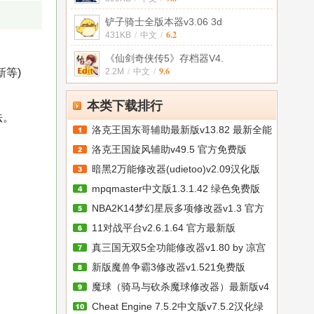
铲子骑士全版本器v3.06 3d
6.2
431KB
/
中文
/
《仙剑奇侠传5》存档器V4.
9.6
等)
2.2M
/
中文
/
本类下载排行
法。
洛克王国东哥辅助最新版v13.82 最新全能
洛克王国旋风辅助v49.5 官方免费版
暗黑2万能修改器(udietoo)v2.09汉化版
mpqmaster中文版1.3.1.42 绿色免费版
NBA2K14梦幻星辰多项修改器v1.3 官方
11对战平台v2.6.1.64 官方最新版
最
真三国无双5全功能修改器v1.80 by 凉宫
新版魔兽争霸3修改器v1.521免费版
魔球（骑马与砍杀魔球修改器）最新版v4
Cheat Engine 7.5.2中文版v7.5.2汉化绿