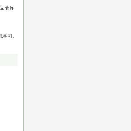
位 仓库
呱学习、