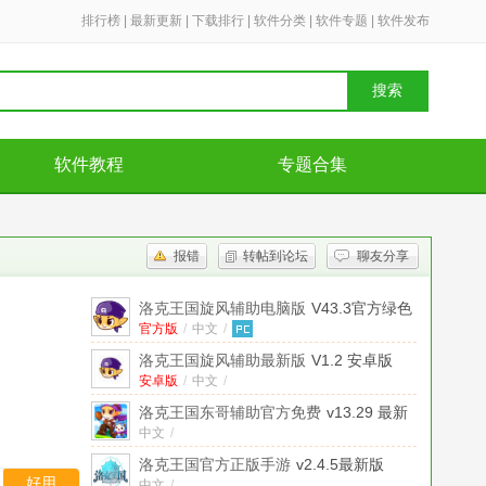
排行榜
|
最新更新
|
下载排行
|
软件分类
|
软件专题
|
软件发布
搜索
软件教程
专题合集
报错
转帖到论坛
聊友分享
洛克王国旋风辅助电脑版
V43.3官方绿色
版
官方版
/
中文
/
洛克王国旋风辅助最新版
V1.2 安卓版
安卓版
/
中文
/
洛克王国东哥辅助官方免费
v13.29 最新
版
中文
/
洛克王国官方正版手游
v2.4.5最新版
好用
中文
/