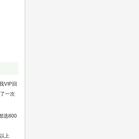
VIP回
调了一次
选800
怪以上