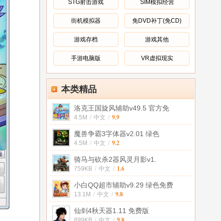
STG射击游戏
SIM模拟经营
街机模拟器
免DVD补丁(免CD)
游戏存档
游戏其他
手游电脑版
VR虚拟现实
本类精品
洛克王国旋风辅助v49.5 官方免
9.9
4.5M
/
中文
/
魔兽争霸3字体器v2.01 绿色
9.2
4.5M
/
中文
/
骑马与砍杀2器风灵月影v1.
1.6
759KB
/
中文
/
小白QQ超市辅助v9.29 绿色免费
9.8
13.1M
/
中文
/
仙剑4秋天器1.11 免费版
9.8
899KB
/
中文
/