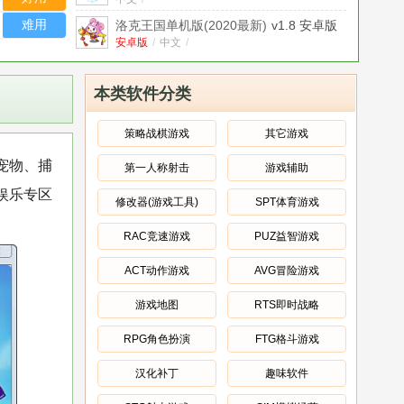
难用
洛克王国单机版(2020最新)
v1.8 安卓版
安卓版
/
中文
/
洛克王国2021最新安卓版(洛克王国游
戏)
中文
v1.8
/
本类软件分类
洛克王国游戏在线手机版app
V2.3.6官方
安卓版
官方版
/
中文
/
策略战棋游戏
其它游戏
洛克王国魔鬼三合一辅助
v1.5最新版
宠物、捕
第一人称射击
游戏辅助
中文
/
娱乐专区
4399洛克王国游戏在线玩版
官方电脑版
修改器(游戏工具)
SPT体育游戏
官方版
/
中文
/
RAC竞速游戏
PUZ益智游戏
淡妆洛克王国辅助3.0
最新绿色版
绿色版
/
中文
/
ACT动作游戏
AVG冒险游戏
游戏地图
RTS即时战略
RPG角色扮演
FTG格斗游戏
汉化补丁
趣味软件