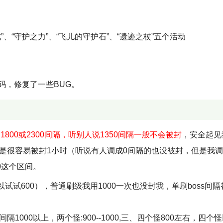
”、“守护之力”、“飞儿的守护石”、“遗迹之杖”五个活动
码，修复了一些BUG。
1800或2300间隔，听别人说1350间隔一般不会被封
，安全起见我
但是很容易被封1小时（听说有人调成0间隔的也没被封，但是我
50这个区间。
600），普通刷级我用1000一次也没封我，单刷boss间隔都
000以上，两个怪:900--1000,三、四个怪800左右，四个