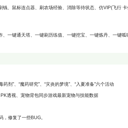
钱、鼠标连点器、刷农场经验、消除等待状态、仿VIP(飞行 卡
作、一键通天塔、一键刷历练值、一键挖宝、一键炼丹、一键呱
毒药剂”、“魔药研究”、“灾炎的梦境”、“入夏准备”六个活动
务，PK透视、宠物背包同步游戏最新宠物与技能数据
码，修复了一些BUG。