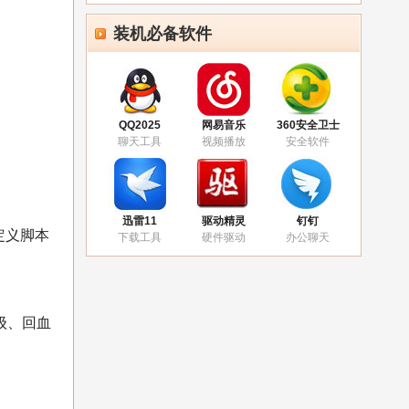
装机必备软件
QQ2025
网易音乐
360安全卫士
聊天工具
视频播放
安全软件
迅雷11
驱动精灵
钉钉
定义脚本
下载工具
硬件驱动
办公聊天
级、回血