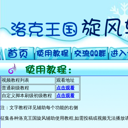
视频教程列表
观看地址
普通刷级教程
点击观看
自定义脚本刷级初级教程
点击观看
注：文字教程详见辅助每个功能的右侧
征集各种洛克王国旋风辅助使用教程,如需投稿或视频无法播放请联系 ad